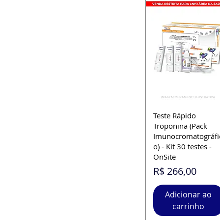
Teste Rápido
Troponina (Pack
Imunocromatográfi
o) - Kit 30 testes -
OnSite
Preço
R$ 266,00
Adicionar ao
carrinho