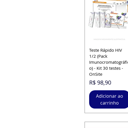
Teste Rápido HIV
1/2 (Pack
Imunocromatográfi
o) - Kit 30 testes -
OnSite
Preço
R$ 98,90
Adicionar ao
carrinho