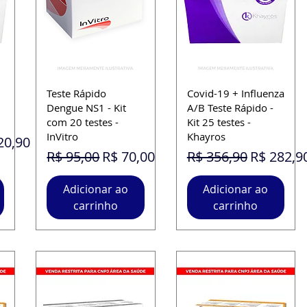
Teste Rápido
Covid-19 + Influenza
Dengue NS1 - Kit
A/B Teste Rápido -
com 20 testes -
Kit 25 testes -
InVitro
Khayros
o promocional
20,90
Preço normal
Preço promocional
Preço normal
Preço pr
R$ 95,00
R$ 70,00
R$ 356,90
R$ 282,9
Adicionar ao
Adicionar ao
carrinho
carrinho