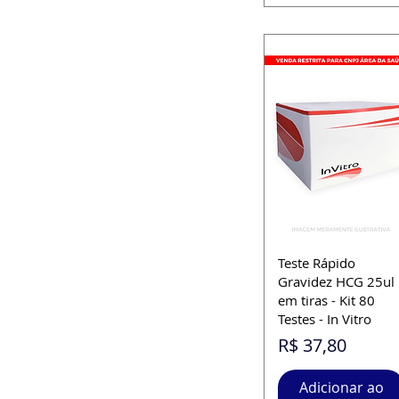
Teste Rápido
Gravidez HCG 25ul
em tiras - Kit 80
Testes - In Vitro
Preço
R$ 37,80
Adicionar ao