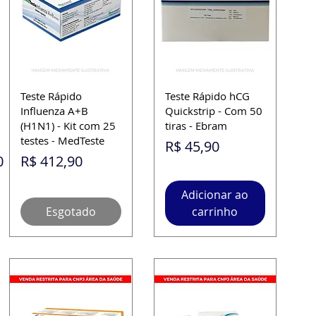
Teste Rápido
Teste Rápido hCG
Influenza A+B
Quickstrip - Com 50
(H1N1) - Kit com 25
tiras - Ebram
testes - MedTeste
Preço
R$ 45,90
omocional
Preço
0
R$ 412,90
Adicionar ao
Esgotado
carrinho