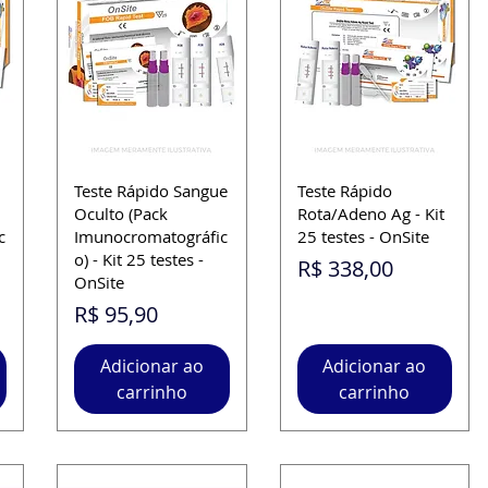
Teste Rápido Sangue
Teste Rápido
Oculto (Pack
Rota/Adeno Ag - Kit
c
Imunocromatográfic
25 testes - OnSite
o) - Kit 25 testes -
Preço
R$ 338,00
OnSite
Preço
R$ 95,90
Adicionar ao
Adicionar ao
carrinho
carrinho