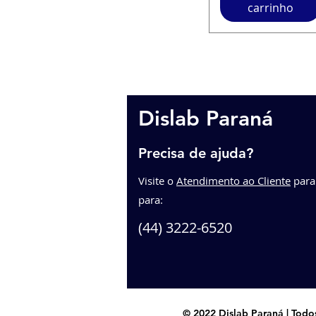
carrinho
Dislab Paraná
Precisa de ajuda?
Visite o
Atendimento ao Cliente
p
ara
para:
(44) 3222-6520
© 2022 Dislab Paraná | Todos