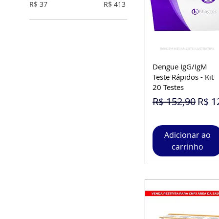
R$ 37
R$ 413
Dengue IgG/IgM
Teste Rápidos - Kit
20 Testes
Preço normal
Preç
R$ 152,90
R$ 1
Adicionar ao
carrinho