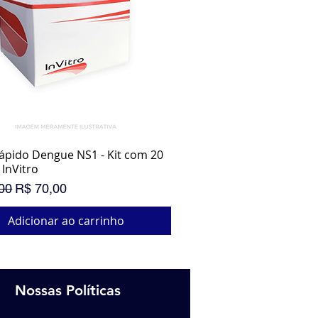
ápido Dengue NS1 - Kit com 20
Visualização rápida
 InVitro
normal
Preço promocional
00
R$ 70,00
Adicionar ao carrinho
OÇÃO IMPERDÍVEL
R PROMOÇÃO
Nossas Políticas