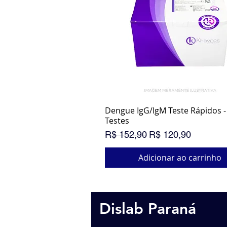
Dengue IgG/IgM Teste Rápidos - 
Visualização rápida
Testes
Preço normal
Preço promocional
R$ 152,90
R$ 120,90
Adicionar ao carrinho
PROMOÇÃO
Dislab Paraná