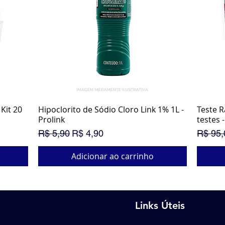
Kit 20
Hipoclorito de Sódio Cloro Link 1% 1L -
Visualização rápida
Teste R
Prolink
testes -
Preço normal
Preço promocional
Preço 
R$ 5,90
R$ 4,90
R$ 95,
Adicionar ao carrinho
PROM
SUPE
Links Úteis