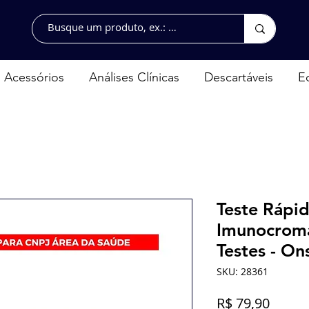
Acessórios
Análises Clínicas
Descartáveis
E
Teste Rápi
Imunocroma
Testes - On
SKU: 28361
Preço
R$ 79,90