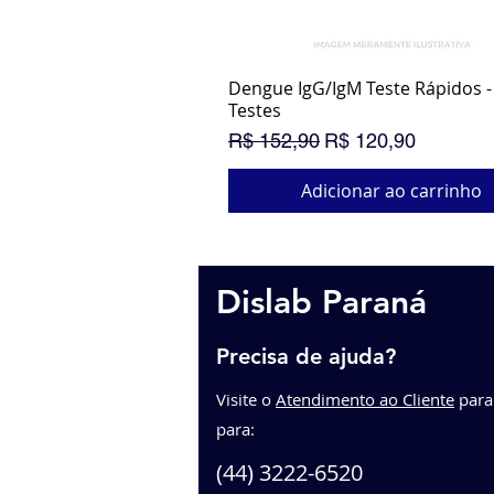
Dengue IgG/IgM Teste Rápidos - 
Visualização rápida
Testes
Preço normal
Preço promocional
R$ 152,90
R$ 120,90
Adicionar ao carrinho
PROMOÇÃO
Dislab Paraná
Precisa de ajuda?
Visite o
Atendimento ao Cliente
p
ara
para:
(44) 3222-6520