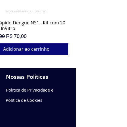
ápido Dengue NS1 - Kit com 20
Visualização rápida
 InVitro
normal
Preço promocional
00
R$ 70,00
Adicionar ao carrinho
OÇÃO IMPERDÍVEL
R PROMOÇÃO
Nossas Políticas
Política de Privacidade e
Política de Cookies