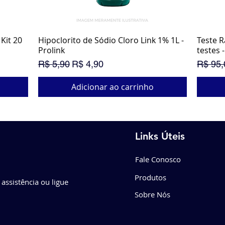
Kit 20
Hipoclorito de Sódio Cloro Link 1% 1L -
Visualização rápida
Teste R
Prolink
testes -
Preço normal
Preço promocional
Preço 
R$ 5,90
R$ 4,90
R$ 95,
Adicionar ao carrinho
PROM
SUPE
Links Úteis
Fale Conosco
Produtos
 assistência ou ligue
Sobre Nós