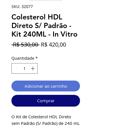
SKU: 32077
Colesterol HDL
Direto S/ Padrão -
Kit 240ML - In Vitro
Preço
Preço
 R$ 530,00 
R$ 420,00
normal
promocional
Quantidade
*
Adicionar ao carrinho
Comprar
O Kit de Colesterol HDL Direto
sem Padrão (S/ Padrão) de 240 mL