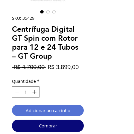
SKU: 35429
Centrífuga Digital
GT Spin com Rotor
para 12 e 24 Tubos
– GT Group
Preço
Preço
 R$ 4.700,00 
R$ 3.899,00
normal
promocional
Quantidade
*
Adicionar ao carrinho
Comprar