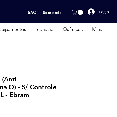
Login
SAC
Sobre nós
quipamentos
Indústria
Químicos
Mais
(Anti-
ina O) - S/ Controle
ML - Ebram