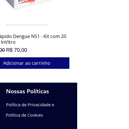
ápido Dengue NS1 - Kit com 20
Visualização rápida
 InVitro
normal
Preço promocional
00
R$ 70,00
Adicionar ao carrinho
OÇÃO IMPERDÍVEL
R PROMOÇÃO
Nossas Políticas
Política de Privacidade e
Política de Cookies