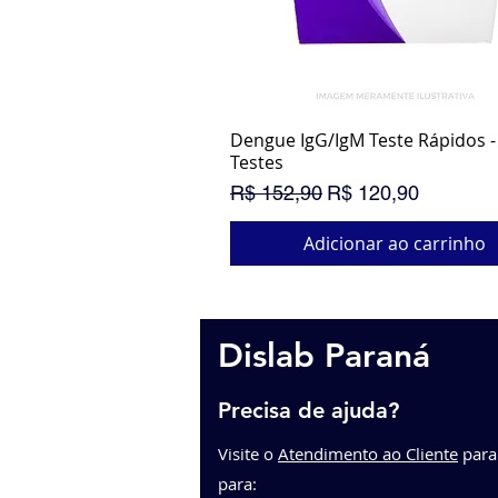
Dengue IgG/IgM Teste Rápidos - 
Visualização rápida
Testes
Preço normal
Preço promocional
R$ 152,90
R$ 120,90
Adicionar ao carrinho
PROMOÇÃO
Dislab Paraná
Precisa de ajuda?
Visite o
Atendimento ao Cliente
p
ara
para: