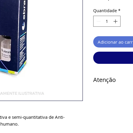
Quantidade
*
Adicionar ao car
Atenção
Verificar disponi
iva e semi-quantitativa de Anti-
o humano.