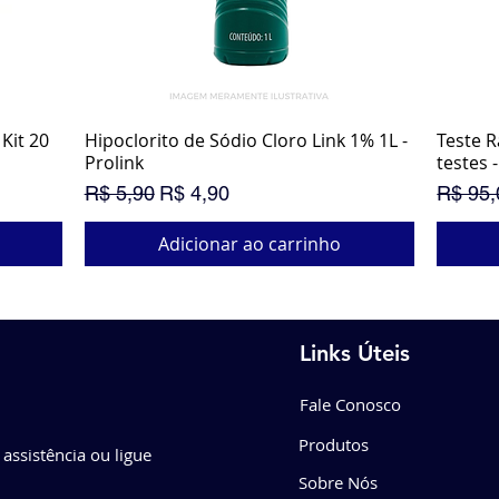
Kit 20
Hipoclorito de Sódio Cloro Link 1% 1L -
Visualização rápida
Teste R
Prolink
testes -
Preço normal
Preço promocional
Preço 
R$ 5,90
R$ 4,90
R$ 95,
Adicionar ao carrinho
PROM
SUPE
Links Úteis
Fale Conosco
Produtos
 assistência ou ligue
Sobre Nós