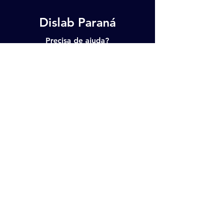
Dislab Paraná
Precisa de ajuda?
Visite o
Atendimento ao Cliente
p
ara
assistência ou ligue para:
(44) 3222-6520
Links Úteis
Nossas Políticas
Fale Conosco
Política de Privacidade e
Produtos
Política de Cookies
Sobre Nós
© 2022 Dislab Paraná | Todos os
direitos reservados
CNPJ 05.133.297/0001-87 | Tel.: (44)