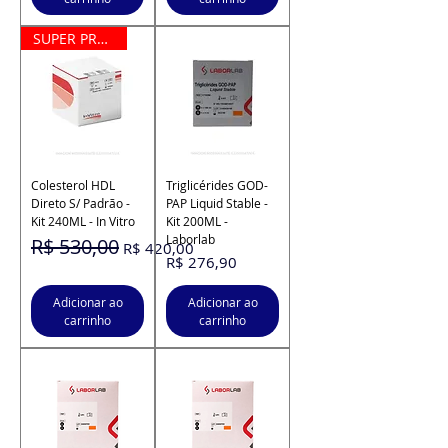
SUPER PROMOÇÃO
Colesterol HDL
Triglicérides GOD-
Direto S/ Padrão -
PAP Liquid Stable -
Kit 240ML - In Vitro
Kit 200ML -
Laborlab
Preço normal
R$ 530,00
Preço promocional
R$ 420,00
Preço
R$ 276,90
Adicionar ao
Adicionar ao
carrinho
carrinho