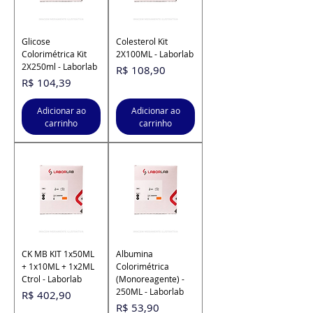
Glicose
Colesterol Kit
Colorimétrica Kit
2X100ML - Laborlab
2X250ml - Laborlab
Preço
R$ 108,90
Preço
R$ 104,39
Adicionar ao
Adicionar ao
carrinho
carrinho
CK MB KIT 1x50ML
Albumina
+ 1x10ML + 1x2ML
Colorimétrica
Ctrol - Laborlab
(Monoreagente) -
250ML - Laborlab
Preço
R$ 402,90
Preço
R$ 53,90