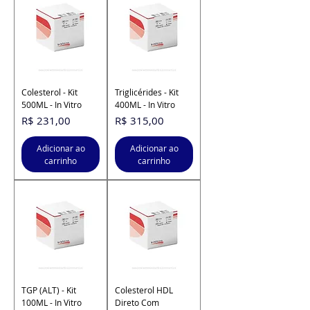
Colesterol - Kit
Triglicérides - Kit
500ML - In Vitro
400ML - In Vitro
Preço
Preço
R$ 231,00
R$ 315,00
Adicionar ao
Adicionar ao
carrinho
carrinho
TGP (ALT) - Kit
Colesterol HDL
100ML - In Vitro
Direto Com