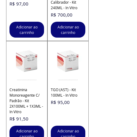
Calibrador - Kit
Preço
R$ 97,00
240ML - In Vitro
Preço
R$ 700,00
Adicionar ao
Adicionar ao
carrinho
carrinho
Creatinina
TGO (AST) - Kit
Monoreagente C/
100ML - In Vitro
Padrão - Kit
Preço
R$ 95,00
2X100ML + 1X3ML -
In Vitro
Preço
R$ 91,50
Adicionar ao
Adicionar ao
carrinho
carrinho